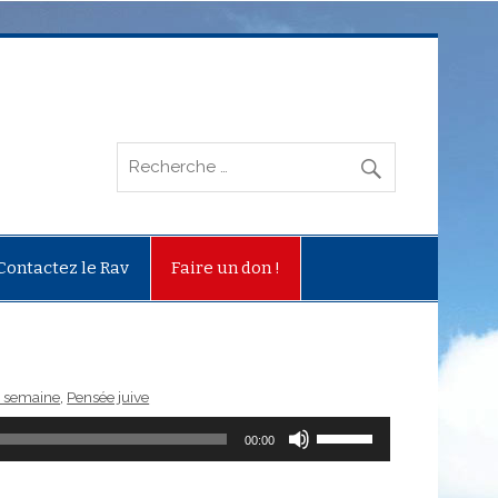
Contactez le Rav
Faire un don !
a semaine
,
Pensée juive
Utilisez
00:00
les
flèches