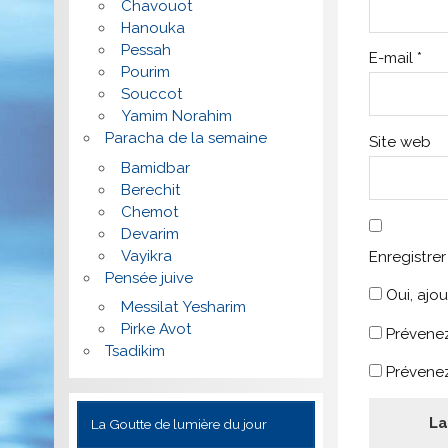
Chavouot
Hanouka
Pessah
E-mail
*
Pourim
Souccot
Yamim Norahim
Paracha de la semaine
Site web
Bamidbar
Berechit
Chemot
Devarim
Vayikra
Enregistre
Pensée juive
Oui, ajou
Messilat Yesharim
Pirke Avot
Prévenez
Tsadikim
Prévenez
La Goutte de lumière du jour