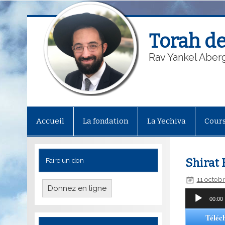
Torah de
Rav Yankel Aber
Accueil
La fondation
La Yechiva
Cour
Faire un don
Shirat
11 octob
Donnez en ligne
Lecteur
00:00
audio
Téléc