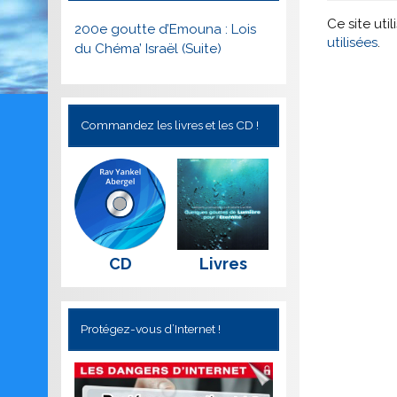
Ce site uti
200e goutte d’Emouna : Lois
utilisées
.
du Chéma’ Israël (Suite)
Commandez les livres et les CD !
CD
Livres
Protégez-vous d’Internet !