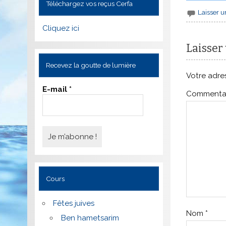
Téléchargez vos reçus Cerfa
Laisser 
Cliquez ici
Laisser
Recevez la goutte de lumière
Votre adres
E-mail
*
Commenta
Cours
Fêtes juives
Nom
*
Ben hametsarim