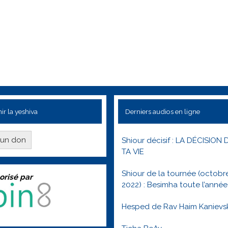
ir la yeshiva
Derniers audios en ligne
e un don
Shiour décisif : LA DÉCISION 
TA VIE
Shiour de la tournée (octobr
orisé par
2022) : Besimha toute l’année
Hesped de Rav Haim Kanievs