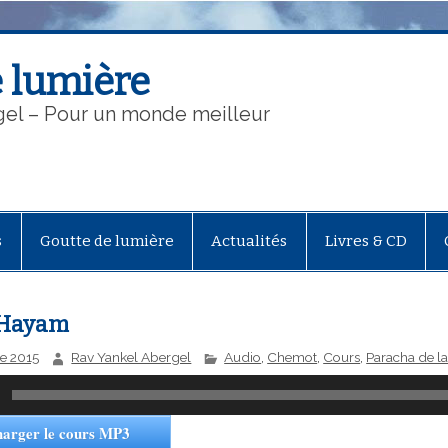
 lumière
gel – Pour un monde meilleur
s
Goutte de lumière
Actualités
Livres & CD
 Hayam
re 2015
Rav Yankel Abergel
Audio
,
Chemot
,
Cours
,
Paracha de l
harger le cours MP3