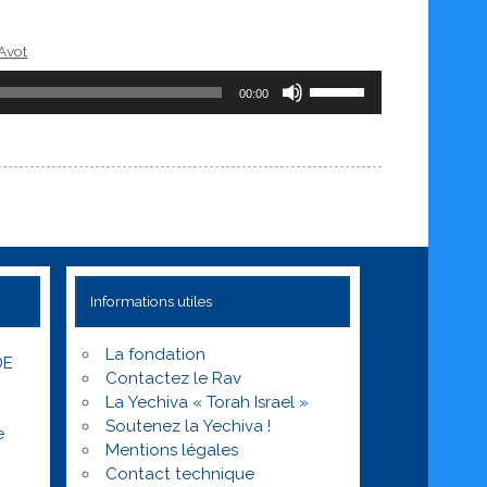
augmenter
ou
 Avot
diminuer
Utilisez
le
00:00
les
volume.
flèches
haut/bas
pour
augmenter
ou
diminuer
le
Informations utiles
volume.
La fondation
DE
Contactez le Rav
La Yechiva « Torah Israel »
Soutenez la Yechiva !
e
Mentions légales
Contact technique