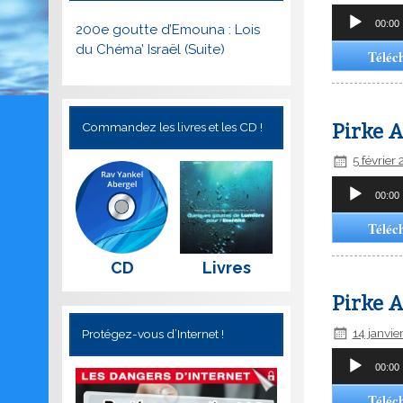
Lecteur
00:00
200e goutte d’Emouna : Lois
audio
du Chéma’ Israël (Suite)
Téléc
Pirke A
Commandez les livres et les CD !
5 février
Lecteur
00:00
audio
Téléc
CD
Livres
Pirke A
14 janvie
Protégez-vous d’Internet !
Lecteur
00:00
audio
Téléc