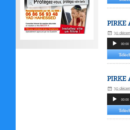
PIRKE 
30 déce
Lecteur
00:00
audio
Téléc
PIRKE 
30 déce
Lecteur
00:00
audio
Téléc