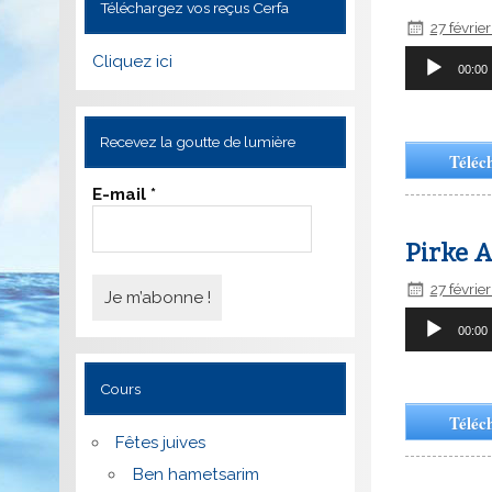
Téléchargez vos reçus Cerfa
27 févrie
Lecteur
Cliquez ici
00:00
audio
Recevez la goutte de lumière
Téléc
E-mail
*
Pirke A
27 févrie
Lecteur
00:00
audio
Cours
Téléc
Fêtes juives
Ben hametsarim