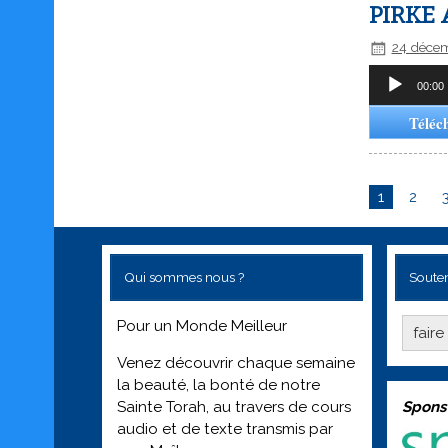
PIRKE 
24 déce
Lecteur
00:00
audio
Téléc
1
2
Qui sommes nous ?
Souten
Pour un Monde Meilleur
fair
Venez découvrir chaque semaine
la beauté, la bonté de notre
Spons
Sainte Torah, au travers de cours
audio et de texte transmis par