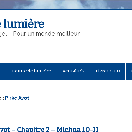
 lumière
gel – Pour un monde meilleur
s
Goutte de lumière
Actualités
Livres & CD
 :
Pirke Avot
vot – Chapitre 2 – Michna 10-11