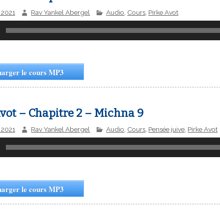
r 2021
Rav Yankel Abergel
Audio
,
Cours
,
Pirke Avot
harger le cours MP3
vot – Chapitre 2 – Michna 9
r 2021
Rav Yankel Abergel
Audio
,
Cours
,
Pensée juive
,
Pirke Avot
harger le cours MP3