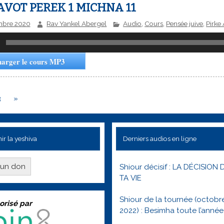
AVOT PEREK 1 MICHNA 11
mbre 2020
Rav Yankel Abergel
Audio
,
Cours
,
Pensée juive
,
Pirke
harger le cours MP3
3
»
ir la yeshiva
Derniers audios en ligne
e un don
Shiour décisif : LA DÉCISION 
TA VIE
Shiour de la tournée (octobr
orisé par
2022) : Besimha toute l’année