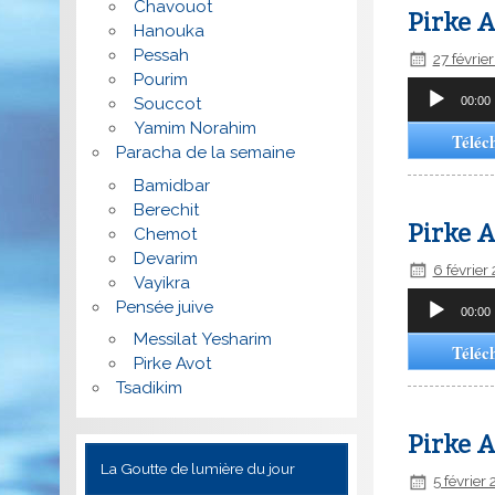
Chavouot
Pirke A
Hanouka
Pessah
27 févrie
Pourim
Lecteur
00:00
Souccot
audio
Yamim Norahim
Téléc
Paracha de la semaine
Bamidbar
Berechit
Pirke A
Chemot
Devarim
6 février
Vayikra
Lecteur
Pensée juive
00:00
audio
Messilat Yesharim
Téléc
Pirke Avot
Tsadikim
Pirke A
La Goutte de lumière du jour
5 février