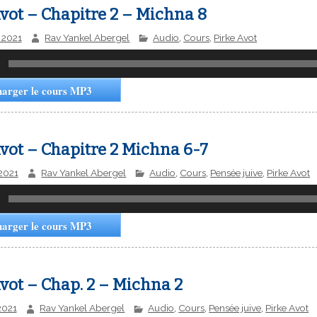
vot – Chapitre 2 – Michna 8
r 2021
Rav Yankel Abergel
Audio
,
Cours
,
Pirke Avot
harger le cours MP3
vot – Chapitre 2 Michna 6-7
 2021
Rav Yankel Abergel
Audio
,
Cours
,
Pensée juive
,
Pirke Avot
harger le cours MP3
vot – Chap. 2 – Michna 2
 2021
Rav Yankel Abergel
Audio
,
Cours
,
Pensée juive
,
Pirke Avot