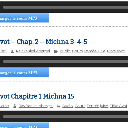
harger le cours MP3
vot – Chap. 2 – Michna 3-4-5
 2021
Rav Yankel Abergel
Audio
,
Cours
,
Pensée juive
,
Pirke Avot
harger le cours MP3
vot Chapitre 1 Michna 15
r 2021
Rav Yankel Abergel
Audio
,
Cours
,
Pensée juive
,
Pirke Avot
harger le cours MP3