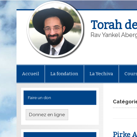
Torah de
Rav Yankel Aber
Accueil
La fondation
La Yechiva
Cour
Faire un don
Catégorie
Donnez en ligne
Pirke A