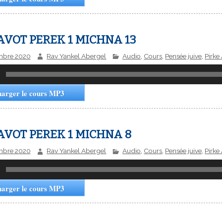
AVOT PEREK 1 MICHNA 13
mbre 2020
Rav Yankel Abergel
Audio
,
Cours
,
Pensée juive
,
Pirke
harger le cours MP3
AVOT PEREK 1 MICHNA 8
mbre 2020
Rav Yankel Abergel
Audio
,
Cours
,
Pensée juive
,
Pirke
harger le cours MP3