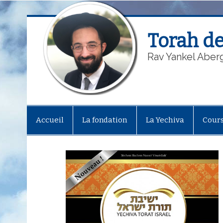
Torah de
Rav Yankel Aber
Accueil
La fondation
La Yechiva
Cour