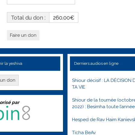
Total du don :
260.00€
ir la yeshiva
Derniers audios en ligne
e un don
Shiour décisif : LA DÉCISION 
TA VIE
Shiour de la tournée (octobr
orisé par
2022) : Besimha toute l’année
Hesped de Rav Haim Kanievs
Ticha BeAv