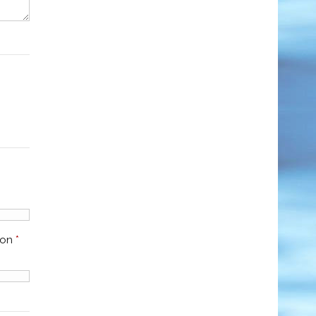
ion
*