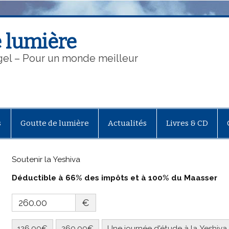
 lumière
gel – Pour un monde meilleur
s
Goutte de lumière
Actualités
Livres & CD
Soutenir la Yeshiva
Déductible à 66% des impôts et à 100% du Maasser
€
126.00€
260.00€
Une journée d'étude à la Yeshiva