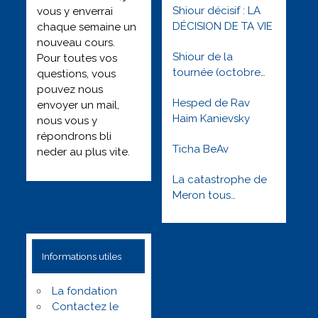
Shiour décisif : LA
vous y enverrai
DÉCISION DE TA VIE
chaque semaine un
nouveau cours.
Shiour de la
Pour toutes vos
tournée (octobre
questions, vous
2022) : Besimha
pouvez nous
Hesped de Rav
toute l’année
envoyer un mail,
Haim Kanievsky
nous vous y
répondrons bli
Ticha BeAv
neder au plus vite.
La catastrophe de
Meron tous
orphelins tous
solidaires –
Réveillons nous !
Informations utiles
Lag baomer 5781
La fondation
Contactez le