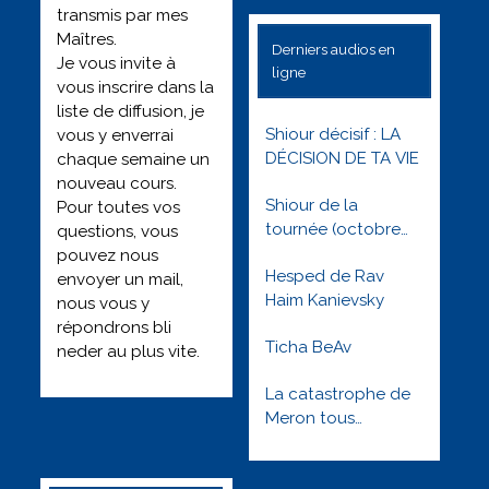
transmis par mes
Maîtres.
Derniers audios en
Je vous invite à
ligne
vous inscrire dans la
liste de diffusion, je
Shiour décisif : LA
vous y enverrai
DÉCISION DE TA VIE
chaque semaine un
nouveau cours.
Shiour de la
Pour toutes vos
tournée (octobre
questions, vous
2022) : Besimha
pouvez nous
Hesped de Rav
toute l’année
envoyer un mail,
Haim Kanievsky
nous vous y
répondrons bli
Ticha BeAv
neder au plus vite.
La catastrophe de
Meron tous
orphelins tous
solidaires –