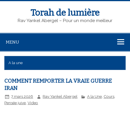
Torah de lumière
Rav Yankel Abergel – Pour un monde meilleur
MENU
A la une
COMMENT REMPORTER LA VRAIE GUERRE
IRAN
7 mars 2026
Rav Yankel Abergel
A la Une
,
Cours
,
Pensée juive
,
Video