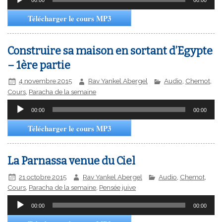
audio
Télécharger le cours MP3
Construire sa maison en sortant d’Egypte
– 1ère partie
4 novembre 2015
Rav Yankel Abergel
Audio
,
Chemot
,
Cours
,
Paracha de la semaine
Lecteur
00:00
00:00
audio
Télécharger le cours MP3
La Parnassa venue du Ciel
21 octobre 2015
Rav Yankel Abergel
Audio
,
Chemot
,
Cours
,
Paracha de la semaine
,
Pensée juive
Lecteur
00:00
00:00
audio