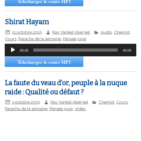
Télécharger le cours MP3
Shirat Hayam
11 octobre 2015
Rav Yankel Abergel
Audio
,
Chemot
,
Cours
,
Paracha de la semaine
,
Pensée juive
Lecteur
00:00
00:00
audio
Télécharger le cours MP3
La faute du veau d’or, peuple à la nuque
raide : Qualité ou défaut ?
1 octobre 2015
Rav Yankel Abergel
Chemot
,
Cours
,
Paracha de la semaine
,
Pensée juive
,
Video