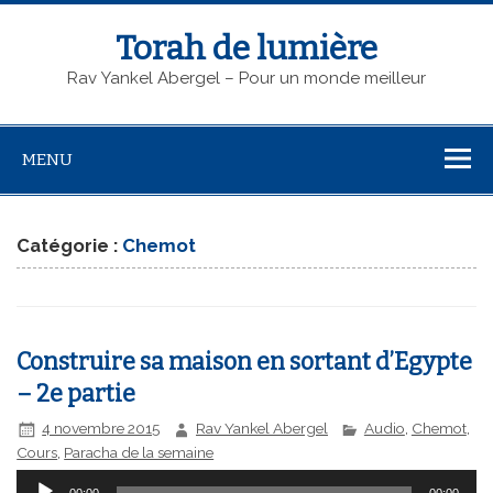
Torah de lumière
Rav Yankel Abergel – Pour un monde meilleur
MENU
Catégorie :
Chemot
Construire sa maison en sortant d’Egypte
– 2e partie
4 novembre 2015
Rav Yankel Abergel
Audio
,
Chemot
,
Cours
,
Paracha de la semaine
Lecteur
00:00
00:00