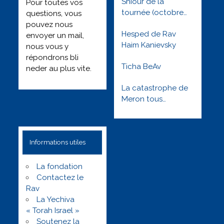
Shiour de la
Pour toutes vos
tournée (octobre
questions, vous
2022) : Besimha
pouvez nous
Hesped de Rav
toute l’année
envoyer un mail,
Haim Kanievsky
nous vous y
répondrons bli
Ticha BeAv
neder au plus vite.
La catastrophe de
Meron tous
orphelins tous
solidaires –
Réveillons nous !
Informations utiles
Lag baomer 5781
La fondation
Contactez le
Rav
La Yechiva
« Torah Israel »
Soutenez la