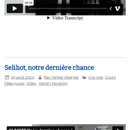
Selihot, notre dernière chance
29 août 2020
Rav Yankel Abergel
A la Une
,
Cours
,
Fêtes juives
,
Video
,
Yamim Norahim