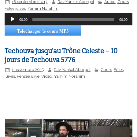
18 septembre 2017
Rav Yankel Abergel
Audio
,
Cours
,
Fêtes juives
,
Yamim Norahim
Lecteur
00:00
00:00
audio
Télécharger le cours MP3
Techouva jusqu’au Trône Celeste – 10
jours de Techouva 5776
1 novembre 2015
Rav Yankel Abergel
Cours
,
Fêtes
juives
,
Pensée juive
,
Video
,
Yamim Norahim