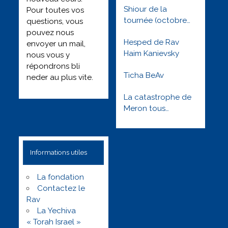
Shiour de la
Pour toutes vos
tournée (octobre
questions, vous
2022) : Besimha
pouvez nous
Hesped de Rav
toute l’année
envoyer un mail,
Haim Kanievsky
nous vous y
répondrons bli
Ticha BeAv
neder au plus vite.
La catastrophe de
Meron tous
orphelins tous
solidaires –
Réveillons nous !
Informations utiles
Lag baomer 5781
La fondation
Contactez le
Rav
La Yechiva
« Torah Israel »