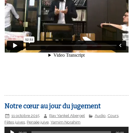
Notre cœur au jour du jugement
11 octobre 2015
Rav Yankel Abergel
Audio
,
Cours
,
Fêtes juives
,
Pensée juive
,
Yamim Norahim
Lecteur
00:00
00:00