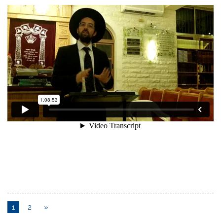
1
2
»