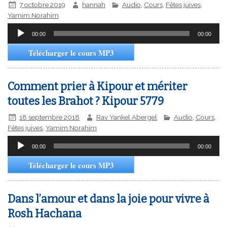
7 octobre 2019
hannah
Audio
,
Cours
,
Fêtes juives
,
Yamim Norahim
Lecteur
00:00
00:00
audio
Télécharger le cours MP3
Comment prier à Kipour et mériter
toutes les Brahot ? Kipour 5779
18 septembre 2018
Rav Yankel Abergel
Audio
,
Cours
,
Fêtes juives
,
Yamim Norahim
Lecteur
00:00
00:00
audio
Télécharger le cours MP3
Dans l’amour et dans la joie pour vivre à
Rosh Hachana