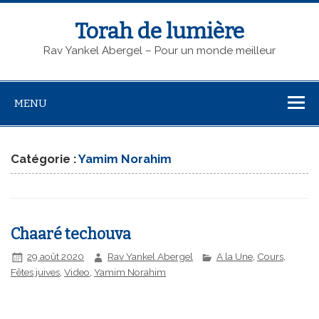
Torah de lumière
Rav Yankel Abergel – Pour un monde meilleur
MENU
Catégorie :
Yamim Norahim
Chaaré techouva
29 août 2020
Rav Yankel Abergel
A la Une
,
Cours
,
Fêtes juives
,
Video
,
Yamim Norahim