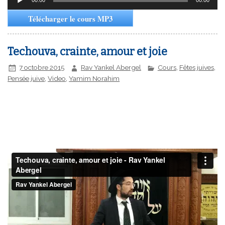
audio
Télécharger le cours MP3
Techouva, crainte, amour et joie
7 octobre 2015
Rav Yankel Abergel
Cours
,
Fêtes juives
,
Pensée juive
,
Video
,
Yamim Norahim