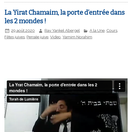
La Yirat Chamaim, la porte d’entrée dans
les 2 mondes !
29 août 2020
Rav Yankel Abergel
A la Une
,
Cours
,
Fêtes juives
,
Pensée juive
,
Video
,
Yamim Norahim