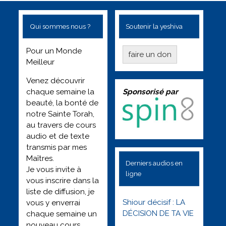
Qui sommes nous ?
Soutenir la yeshiva
Pour un Monde
faire un don
Meilleur
Venez découvrir
Sponsorisé par
chaque semaine la
beauté, la bonté de
notre Sainte Torah,
au travers de cours
audio et de texte
transmis par mes
Maîtres.
Derniers audios en
Je vous invite à
ligne
vous inscrire dans la
liste de diffusion, je
Shiour décisif : LA
vous y enverrai
DÉCISION DE TA VIE
chaque semaine un
nouveau cours.