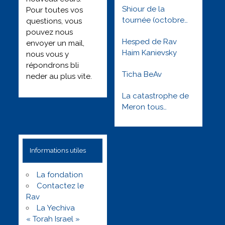
Shiour de la
Pour toutes vos
tournée (octobre
questions, vous
2022) : Besimha
pouvez nous
Hesped de Rav
toute l’année
envoyer un mail,
Haim Kanievsky
nous vous y
répondrons bli
Ticha BeAv
neder au plus vite.
La catastrophe de
Meron tous
orphelins tous
solidaires –
Réveillons nous !
Informations utiles
Lag baomer 5781
La fondation
Contactez le
Rav
La Yechiva
« Torah Israel »