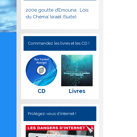
200e goutte d’Emouna : Lois
du Chéma’ Israël (Suite)
Commandez les livres et les CD !
CD
Livres
Protégez-vous d’Internet !