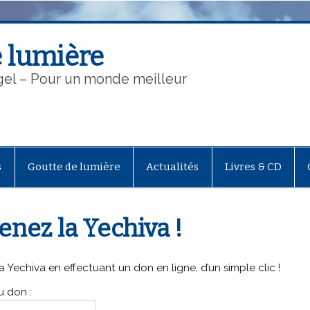
 lumière
gel – Pour un monde meilleur
s
Goutte de lumière
Actualités
Livres & CD
enez la Yechiva !
 Yechiva en effectuant un don en ligne, d’un simple clic !
 don :