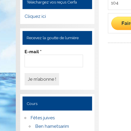
Téléchargez vos reçus Cerfa
Cliquez ici
Recevez la goutte de lumière
E-mail
*
Cours
Fêtes juives
Ben hametsarim