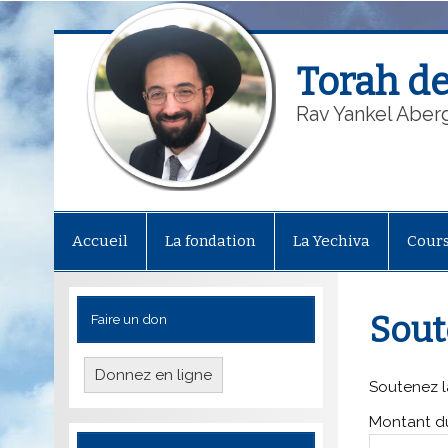
Torah de
Rav Yankel Aber
Accueil
La fondation
La Yechiva
Cour
Sout
Faire un don
Donnez en ligne
Soutenez la
Montant du