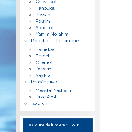
Chavouot
Hanouka
Pessah
Pourim
Souccot
Yamim Norahim
Paracha de la semaine
Bamidbar
Berechit
Chemot
Devarim
Vayikra
Pensée juive
Messilat Yesharim
Pirke Avot
Tsadikim
La Goutte de lumière du jour