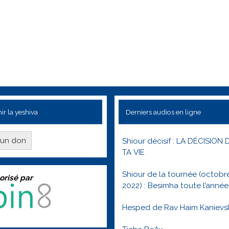
ir la yeshiva
Derniers audios en ligne
e un don
Shiour décisif : LA DÉCISION 
TA VIE
Shiour de la tournée (octobr
orisé par
2022) : Besimha toute l’année
Hesped de Rav Haim Kanievs