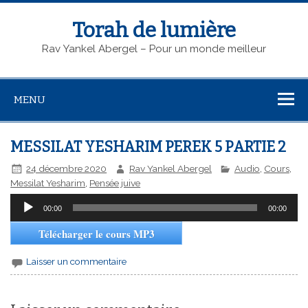
Torah de lumière
Rav Yankel Abergel – Pour un monde meilleur
MENU
MESSILAT YESHARIM PEREK 5 PARTIE 2
24 décembre 2020
Rav Yankel Abergel
Audio
,
Cours
,
Messilat Yesharim
,
Pensée juive
Lecteur
00:00
00:00
audio
Télécharger le cours MP3
Laisser un commentaire