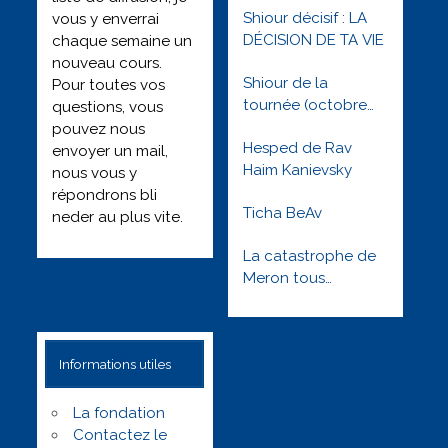
Shiour décisif : LA
vous y enverrai
DÉCISION DE TA VIE
chaque semaine un
nouveau cours.
Shiour de la
Pour toutes vos
tournée (octobre
questions, vous
2022) : Besimha
pouvez nous
Hesped de Rav
toute l’année
envoyer un mail,
Haim Kanievsky
nous vous y
répondrons bli
Ticha BeAv
neder au plus vite.
La catastrophe de
Meron tous
orphelins tous
solidaires –
Réveillons nous !
Informations utiles
Lag baomer 5781
La fondation
Contactez le