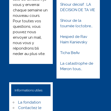
Shiour décisif : LA
vous y enverrai
DÉCISION DE TA VIE
chaque semaine un
nouveau cours.
Shiour de la
Pour toutes vos
tournée (octobre
questions, vous
2022) : Besimha
pouvez nous
Hesped de Rav
toute l’année
envoyer un mail,
Haim Kanievsky
nous vous y
répondrons bli
Ticha BeAv
neder au plus vite.
La catastrophe de
Meron tous
orphelins tous
solidaires –
Réveillons nous !
Informations utiles
Lag baomer 5781
La fondation
Contactez le