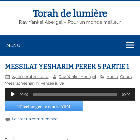
Torah de lumière
Rav Yankel Abergel – Pour un monde meilleur
MENU
MESSILAT YESHARIM PEREK 5 PARTIE 1
24 décembre 2020
Rav Yankel Abergel
Audio
,
Cours
,
Messilat Yesharim
,
Pensée juive
Lecteur
00:00
00:00
audio
Télécharger le cours MP3
Laisser un commentaire