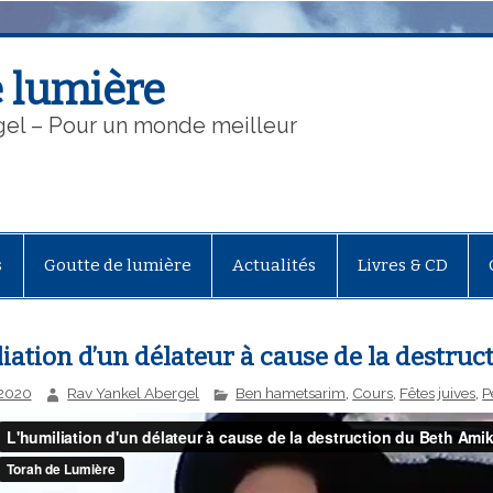
 lumière
gel – Pour un monde meilleur
s
Goutte de lumière
Actualités
Livres & CD
iation d’un délateur à cause de la destru
t 2020
Rav Yankel Abergel
Ben hametsarim
,
Cours
,
Fêtes juives
,
P