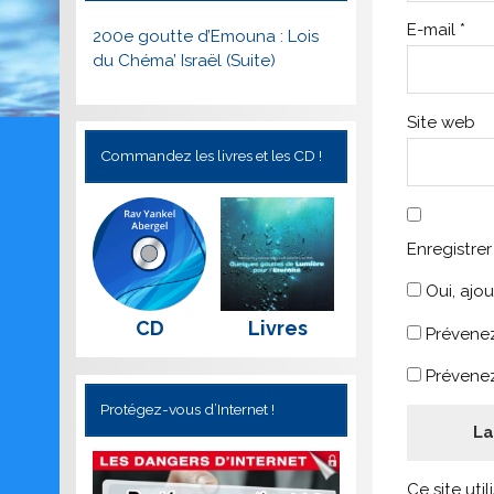
E-mail
*
200e goutte d’Emouna : Lois
du Chéma’ Israël (Suite)
Site web
Commandez les livres et les CD !
Enregistre
Oui, ajou
CD
Livres
Prévenez
Prévenez
Protégez-vous d’Internet !
Ce site uti