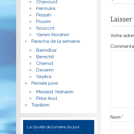
Chavouot
Hanouka
Pessah
Laisser
Pourim
Souccot
Yamim Norahim
Votre adres
Paracha de la semaine
Commenta
Bamidbar
Berechit
Chemot
Devarim
Vayikra
Pensée juive
Messilat Yesharim
Pirke Avot
Tsadikim
Nom
*
La Goutte de lumière du jour