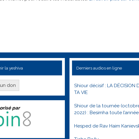
ir la yeshiva
Derniers audios en ligne
e un don
Shiour décisif : LA DÉCISION 
TA VIE
Shiour de la tournée (octobr
orisé par
2022) : Besimha toute l’année
Hesped de Rav Haim Kanievs