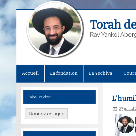
Torah de
Rav Yankel Aber
Accueil
La fondation
La Yechiva
Cour
Faire un don
L’humil
27 juille
Donnez en ligne