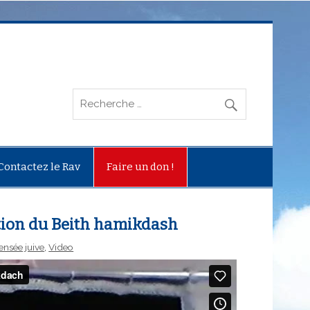
Contactez le Rav
Faire un don !
ction du Beith hamikdash
ensée juive
,
Video