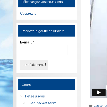
Téléchargez vos reçus Cerfa
Cliquez ici
Recevez la goutte de lumière
E-mail
*
Cours
Fêtes juives
Ben hametsarim
Laisser 