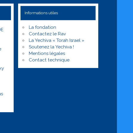
Informations utiles
La fondation
DE
Contactez le Rav
La Yechiva « Torah Israel »
Soutenez la Yechiva !
e
Mentions légales
Contact technique
ky
us
r