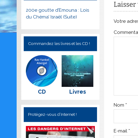
Laisser
200e goutte d’Emouna : Lois
du Chéma’ Israël (Suite)
Votre adres
Commenta
Commandez les livres et les CD !
CD
Livres
Nom
*
Protégez-vous d’Internet !
E-mail
*