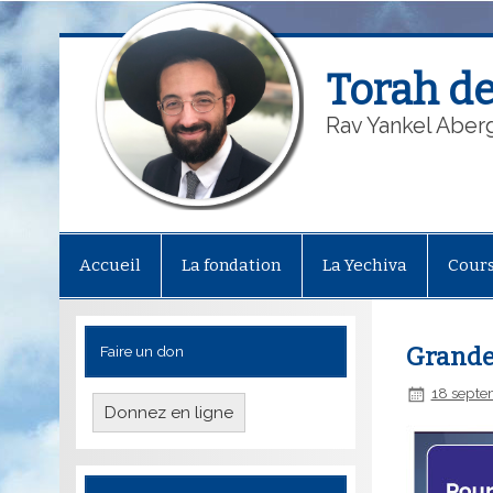
Torah de
Rav Yankel Aber
Accueil
La fondation
La Yechiva
Cour
Faire un don
Grande 
18 septe
Donnez en ligne