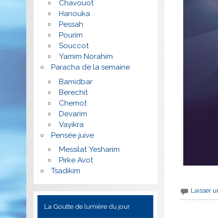
Chavouot
Hanouka
Pessah
Pourim
Souccot
Yamim Norahim
Paracha de la semaine
Bamidbar
Berechit
Chemot
Devarim
Vayikra
Pensée juive
Messilat Yesharim
Pirke Avot
Tsadikim
Laisser 
La Goutte de lumière du jour