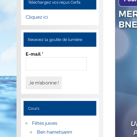
Téléchargez vos reçus Cerfa
Cliquez ici
Recevez la goutte de lumière
E-mail
*
Cours
Fêtes juives
Ben hametsarim