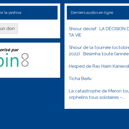
ir la yeshiva
Derniers audios en ligne
e un don
Shiour décisif : LA DÉCISION 
TA VIE
Shiour de la tournée (octobr
orisé par
2022) : Besimha toute l’année
Hesped de Rav Haim Kanievs
Ticha BeAv
La catastrophe de Meron to
orphelins tous solidaires –
Réveillons nous ! Lag baome
5781