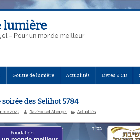
 lumière
gel – Pour un monde meilleur
s
Goutte de lumière
Actualités
Livres & CD
soirée des Selihot 5784
mbre 2023
Rav Yankel Abergel
Actualités